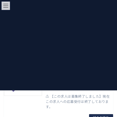
コ
ナ
ン
ビ
テ
ゲ
ン
ー
ensatsu
ツ
シ
へ
ョ
ス
ン
キ
に
ホーム
ensatsu
ッ
移
プ
動
【東大阪市発】企業配送ドライバー
会社情報
（軽貨物）生野区・天王寺区エリア
2026年4月6日
⚠️ 【この求人は募集終了しました】現在
この求人への応募受付は終了しておりま
す。